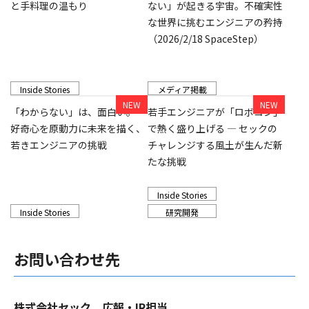
と手料理の温もり
ない」が起きる宇宙。不確実性
な世界に挑むエンジニアの矜持
（2026/2/18 SpaceStep）
Inside Stories
メディア掲載
「わからない」は、面白い。―
若手エンジニアが「ロボコン」
好奇心を原動力に未来を描く、
で熱く盛り上げる ― セックの
若きエンジニアの挑戦
チャレンジする風土が生んだ新
たな挑戦
Inside Stories
Inside Stories
研究開発
お問い合わせ先
株式会社セック 広報・IR担当