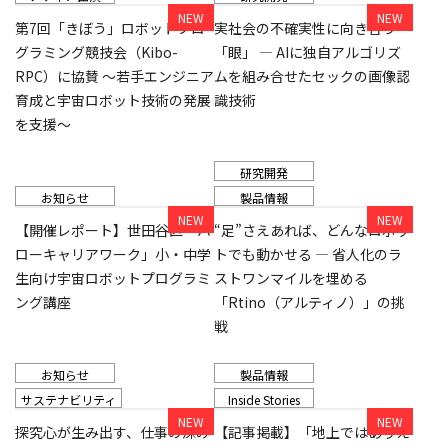
第7回「きぼう」ロボットプロ
実社会の不確実性に向き合う
グラミング競技会（Kibo-
「眼」 ― AIに独自アルゴリズ
RPC）に協賛 ～若手エンジニア
ムを組み合せたセックの画像認
育成と宇宙ロボット技術の発展
識技術
を支援～
研究開発
お知らせ
製品情報
【開催レポート】世田谷区「ハ
“足”さえあれば、どんなロボッ
ローキャリアワーク」小・中学
トでも動かせる ― 省人化のラ
生向け宇宙ロボットプログラミ
ストワンマイルを埋める
ング講座
「Rtino（アルティノ）」の挑
戦
お知らせ
製品情報
サステナビリティ
Inside Stories
探究心が生み出す、仕事の深み
【記事掲載】「地上ではありえ