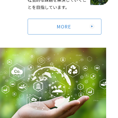
2026年定時株主総会資料（電子提供措置事項のうち法令
とを目指しています。
及び定款に基づく書面交付請求による交付書面に記載しな
い事項）
（263KB）
MORE