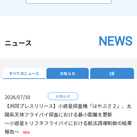
NEWS
ニュース
IR
すべてのニュース
お知らせ
2026/07/30
お知らせ
【共同プレスリリース】小惑星探査機「はやぶさ２」、太
陽系天体フライバイ探査における最小距離を更新
～小惑星トリフネフライバイにおける航法誘導制御の結果
報告～