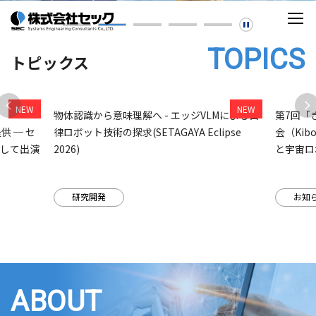
TOPICS
トピックス
組
物体認識から意味理解へ - エッジVLMによる自
第7回「
提供 ─ セ
律ロボット技術の探求(SETAGAYA Eclipse
会（Ki
として出演
2026)
と宇宙ロ
研究開発
お知
ABOUT