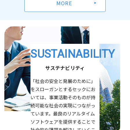
MORE
【開催レポート】世田谷区「ハローキャリアワーク」小・
第56期定時株主総会決議ご通知
（87KB）
中学生向け宇宙ロボットプログラミング講座
2026/06/24
決算・業績
2026/04/21
有価証券報告書-第56期(2025/04/01-2026/03/31)
お知らせ
「2026年度 世田谷ITカレッジ」開講のお知らせ
（592KB）
SUSTAINABILITY
2026/04/14
2026/06/09
お知らせ
お知らせ
Kaggle「第7回全国医療AIコンテスト」にて当社社員参加
大阪大学量子情報・量子生命研究センター（QIQB）、セ
サステナビリティ
チームが優勝
ック、順天堂大学 計算待ち時間を短縮する量子マルチプ
「社会の安全と発展のために」
ログラミングを開発
（904KB）
をスローガンとするセックにお
2026/04/10
お知らせ
いては、事業活動そのものが持
2026/06/01
量子コンピューティングEXPO出展のお知らせ
その他
続可能な社会の実現につながっ
2026年定時株主総会招集ご通知
（3,928KB）
ています。最良のリアルタイム
2026/04/09
お知らせ
ソフトウェアを提供することで
2026/06/01
AI・人工知能EXPO 出展のお知らせ
その他
社会的な課題を解決していくこ