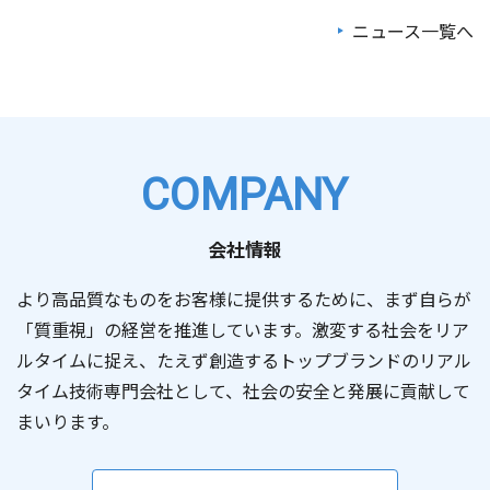
ニュース一覧へ
2026/07/30
2026/07/27
お知らせ
お知らせ
【共同プレスリリース】小惑星探査機「はやぶさ２」、太
最先端技術と社会をつなぐラジオ番組「SETAGAYA TECH
陽系天体フライバイ探査における最小距離を更新
JUNCTION」を提供 ― 宇宙、量子、AI、ロボティクスな
～小惑星トリフネフライバイにおける航法誘導制御の結果
ど最先端技術の魅力と可能性を発信 ―
（321KB）
報告～
COMPANY
2026/07/22
2026/07/09
お知らせ
お知らせ
会社情報
フロンティアビジネス研究会 公開シンポジウム「宇宙開
第7回「きぼう」ロボットプログラミング競技会（Kibo-
発の未来共創 2026」に登壇します
RPC）に協賛 ～若手エンジニア育成と宇宙ロボット技術の
より高品質なものをお客様に提供するために、まず自らが
発展を支援～
「質重視」の経営を推進しています。激変する社会をリア
（429KB）
ルタイムに捉え、たえず創造するトップブランドのリアル
2026/06/02
お知らせ
タイム技術専門会社として、社会の安全と発展に貢献して
2026/06/25
東大駒場リサーチキャンパス公開2026にて空間設計ソフ
お知らせ
まいります。
トウェア「Convex Space Visualizer」を紹介します
執行役員の異動に関するお知らせ
（124KB）
2026/05/15
2026/06/25
お知らせ
その他