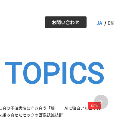
お問い合わせ
JA
EN
TOPICS
ー
アクセスマップ
IRカレンダー
株式情報・株価
社会の不確実性に向き合う「眼」 ― AIに独自アルゴリズ
【開催レポ
を組み合せたセックの画像認識技術
中学生向け
Inside Stories