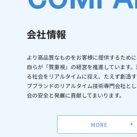
2026/04/14
2026/06/09
Kaggl
大阪大学量
お知らせ
お知らせ
チプログラ
会社情報
2026/04/10
量子コンピ
お知らせ
2026/06/01
2026年
その他
2026/04/09
AI・人工知
お知らせ
より高品質なものをお客様に提供するために
2026/06/01
2026年
その他
自らが「質重視」の経営を推進しています。
しない事項
る社会をリアルタイムに捉え、たえず創造す
プブランドのリアルタイム技術専門会社とし
会の安全と発展に貢献してまいります。
MORE