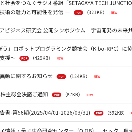
社会をつなぐラジオ番組「SETAGAYA TECH JUNCT
技術の魅力と可能性を発信 ―
（321KB）
アビジネス研究会 公開シンポジウム「宇宙開発の未来共創
ぼう」ロボットプログラミング競技会（Kibo-RPC）
支援～
（429KB）
異動に関するお知らせ
（124KB）
時株主総会決議ご通知
（87KB）
第56期(2025/04/01-2026/03/31)
（592KB）
子情報・量子生命研究センター（QIQB）、セック、