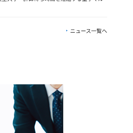
ニュース一覧へ
体フライバイ探査における最小距離を更新
ION」を提供 ― 宇宙、量子、AI、ロボティクス
 2026」に登壇します
に協賛 ～若手エンジニア育成と宇宙ロボット技
 Space Visualizer」を紹介します
向け宇宙ロボットプログラミング講座