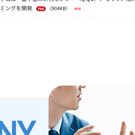
ミングを開発
（904KB）
スリリース】小惑星探査機「はやぶさ２」、太陽系天
社会をつなぐラジオ番組「SETAGAYA TECH JUNCT
リフネフライバイにおける航法誘導制御の結果報告～
技術の魅力と可能性を発信 ―
（321KB）
アビジネス研究会 公開シンポジウム「宇宙開発の未来共創
ぼう」ロボットプログラミング競技会（Kibo-RPC）
支援～
（429KB）
ーチキャンパス公開2026にて空間設計ソフトウェア「Convex
異動に関するお知らせ
（124KB）
ート】世田谷区「ハローキャリアワーク」小・中学生
時株主総会決議ご通知
（87KB）
NY
年度 世田谷ITカレッジ」開講のお知らせ
第56期(2025/04/01-2026/03/31)
（592KB）