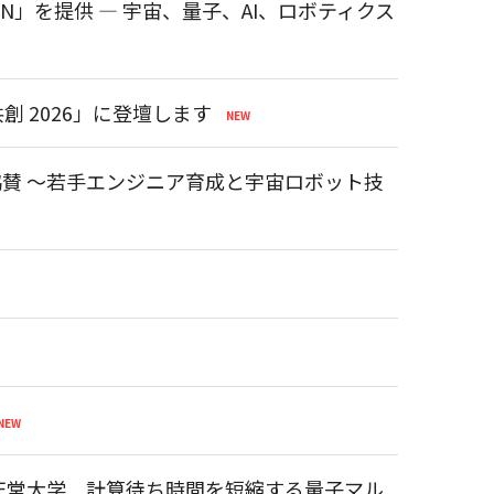
ION」を提供 ― 宇宙、量子、AI、ロボティクス
 2026」に登壇します
に協賛 ～若手エンジニア育成と宇宙ロボット技
順天堂大学 計算待ち時間を短縮する量子マル