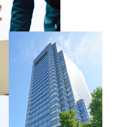
優勝
順天堂大学 計算待ち時間を短縮する量子マル
に基づく書面交付請求による交付書面に記載