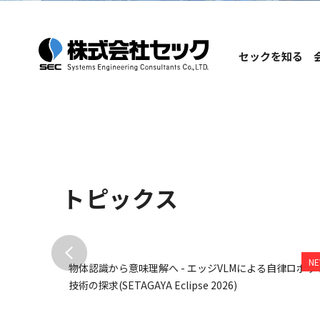
セックを知る
セックを知る
会社情報
サステナビリティ
投資家情報
セックの特徴
ご挨拶
環境
IRニュース
社会
会社理念
セックについて
ガバナンス
会社概要
事業分野
株主・投
沿革
トピックス
研究・製品開発
株主総会
電子公告
ディスクロージ
開発実績
Inside Stories
SETAGAYA 
A TECH
物体認識から意味理解へ - エッジVLMによる自律ロボッ
がコメンテータ
技術の探求(SETAGAYA Eclipse 2026)