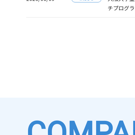
チプログラ
2026/07/30
2026/07/27
【共同プレ
最先端技術と
お知らせ
お知らせ
～小惑星ト
など最先端
2026/07/22
2026/07/09
フロンティ
第7回「き
お知らせ
お知らせ
術の発展を
2026/06/02
東大駒場リサ
お知らせ
2026/06/25
執行役員の
お知らせ
2026/05/15
2026/06/25
【開催レポ
第56期定
お知らせ
その他
COMPA
2026/04/21
2026/06/24
「2026
有価証券報告書-
決算・業績
お知らせ