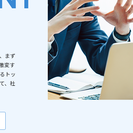
e「第7回全国医療AIコンテスト」にて当社社員参加チームが
子情報・量子生命研究センター（QIQB）、セック、
ミングを開発
（904KB）
ューティングEXPO出展のお知らせ
定時株主総会招集ご通知
（3,928KB）
能EXPO 出展のお知らせ
、まず
定時株主総会資料（電子提供措置事項のうち法令及び定款
激変す
）
（263KB）
るトッ
て、社