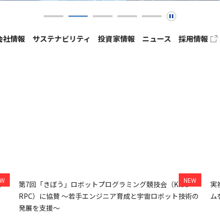
会社情報
サステナビリティ
投資家情報
ニュース
採用情報
資家の皆さまへ
コーポレートガバナンス
業績・財務ハイライト
マネジメントシステム
IRライブラリ
ャーポリシー
免責事項
TECH JUNCTION
ト
第7回「きぼう」ロボットプログラミング競技会（Kibo-
実
RPC）に協賛 ～若手エンジニア育成と宇宙ロボット技術の
ム
セックの特徴
発展を支援～