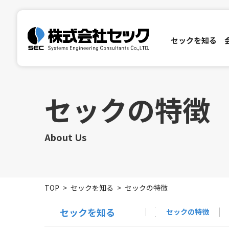
セックを知る
セックを知る
会社情報
サステナビリティ
投資家情報
セックの特徴
セックの特徴
ご挨拶
環境
IRニュース
社会
会社理念
セックについて
ガバナンス
会社概要
事業分野
株主・投
沿革
研究・製品開発
株主総会
電子公告
ディスクロージ
開発実績
About Us
Inside Stories
SETAGAYA 
TOP
セックを知る
セックの特徴
セックを知る
セックの特徴