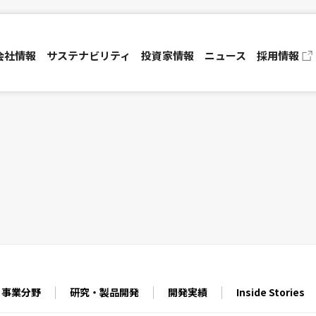
会社情報
サステナビリティ
投資家情報
ニュース
採用情報
資家の皆さまへ
コーポレートガバナンス
業績・財務ハイライト
マネジメントシステム
IRライブラリ
ャーポリシー
免責事項
TECH JUNCTION
セックの特徴
事業分野
研究・製品開発
開発実績
Inside Stories