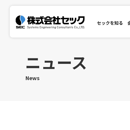
セックを知る
セックを知る
会社情報
サステナビリティ
投資家情報
ニュース
セックの特徴
ご挨拶
環境
IRニュース
社会
会社理念
セックについて
ガバナンス
会社概要
事業分野
株主・投
沿革
研究・製品開発
株主総会
電子公告
ディスクロージ
開発実績
News
Inside Stories
SETAGAYA 