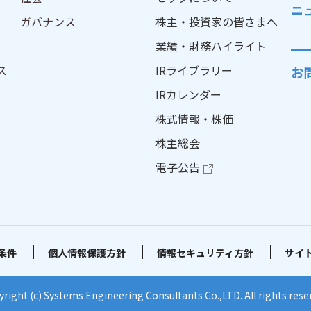
ニ
ガバナンス
株主・投資家の皆さまへ
業績・財務ハイライト
ス
IRライブラリー
お
IRカレンダー
株式情報・株価
株主総会
電子公告
個人情報保護方針
情報セキュリティ方針
サイ
条件
right (c) Systems Engineering Consultants Co.,LTD.
All rights rese