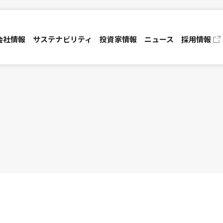
会社情報
サステナビリティ
投資家情報
ニュース
採用情報
資家の皆さまへ
コーポレートガバナンス
業績・財務ハイライト
マネジメントシステム
IRライブラリ
ャーポリシー
免責事項
TECH JUNCTION
セックの特徴