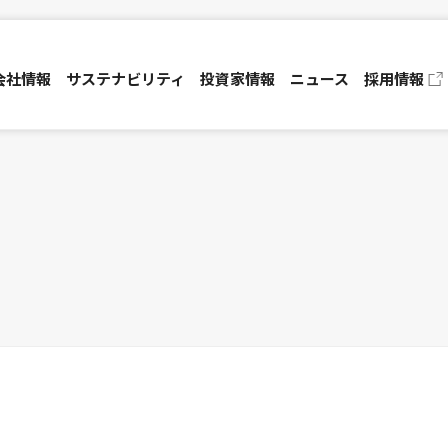
会社情報
サステナビリティ
投資家情報
ニュース
採用情報
資家の皆さまへ
コーポレートガバナンス
業績・財務ハイライト
マネジメントシステム
IRライブラリ
ャーポリシー
免責事項
TECH JUNCTION
セックの特徴