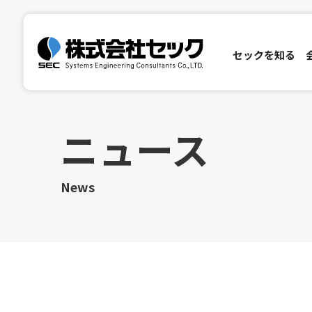
セックを知る
セックを知る
会社情報
サステナビリティ
投資家情報
ニュース
セックの特徴
ご挨拶
環境
IRニュース
社会
会社理念
セックについて
ガバナンス
会社概要
事業分野
株主・投
沿革
研究・製品開発
株主総会
電子公告
ディスクロージ
開発実績
News
Inside Stories
SETAGAYA 