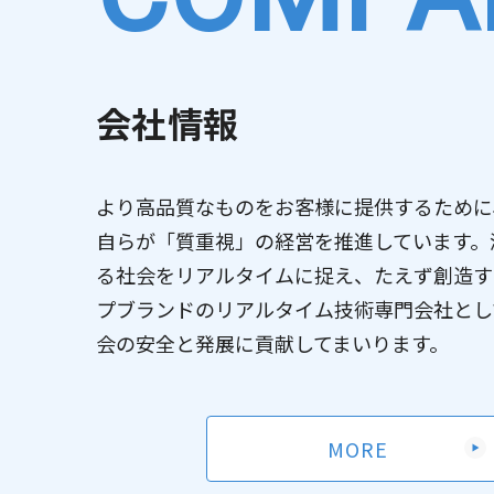
2026/04/14
2026/06/09
Kaggl
大阪大学量
お知らせ
お知らせ
チプログラ
会社情報
2026/04/10
量子コンピ
お知らせ
2026/06/01
2026年
その他
2026/04/09
AI・人工知
お知らせ
より高品質なものをお客様に提供するために
2026/06/01
2026年
その他
自らが「質重視」の経営を推進しています。
しない事項
る社会をリアルタイムに捉え、たえず創造す
プブランドのリアルタイム技術専門会社とし
会の安全と発展に貢献してまいります。
MORE