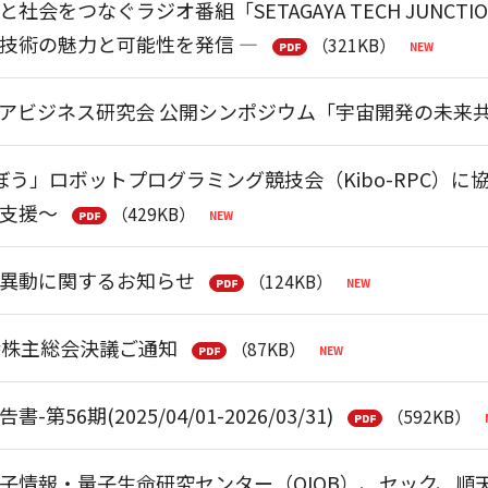
社会をつなぐラジオ番組「SETAGAYA TECH JUNCT
技術の魅力と可能性を発信 ―
（321KB）
アビジネス研究会 公開シンポジウム「宇宙開発の未来共創
ぼう」ロボットプログラミング競技会（Kibo-RPC）
支援～
（429KB）
異動に関するお知らせ
（124KB）
時株主総会決議ご通知
（87KB）
第56期(2025/04/01-2026/03/31)
（592KB）
子情報・量子生命研究センター（QIQB）、セック、