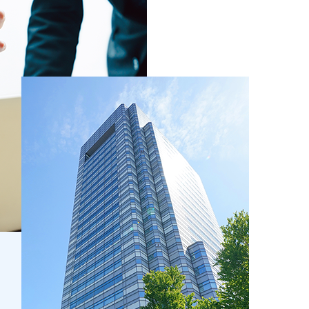
優勝
順天堂大学 計算待ち時間を短縮する量子マル
に基づく書面交付請求による交付書面に記載