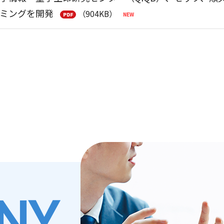
ミングを開発
（904KB）
スリリース】小惑星探査機「はやぶさ２」、太陽系天
社会をつなぐラジオ番組「SETAGAYA TECH JUNCT
リフネフライバイにおける航法誘導制御の結果報告～
技術の魅力と可能性を発信 ―
（321KB）
アビジネス研究会 公開シンポジウム「宇宙開発の未来共創
ぼう」ロボットプログラミング競技会（Kibo-RPC）
支援～
（429KB）
ーチキャンパス公開2026にて空間設計ソフトウェア「Convex
異動に関するお知らせ
（124KB）
ート】世田谷区「ハローキャリアワーク」小・中学生
時株主総会決議ご通知
（87KB）
NY
年度 世田谷ITカレッジ」開講のお知らせ
第56期(2025/04/01-2026/03/31)
（592KB）