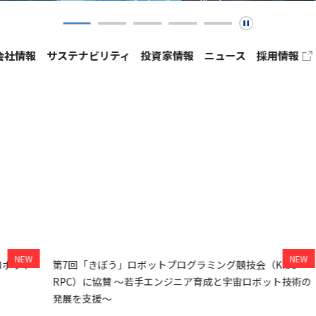
会社情報
サステナビリティ
投資家情報
ニュース
採用情報
資家の皆さまへ
コーポレートガバナンス
業績・財務ハイライト
マネジメントシステム
IRライブラリ
ャーポリシー
免責事項
TECH JUNCTION
ト
第7回「きぼう」ロボットプログラミング競技会（Kibo-
実
RPC）に協賛 ～若手エンジニア育成と宇宙ロボット技術の
ム
セックの特徴
発展を支援～