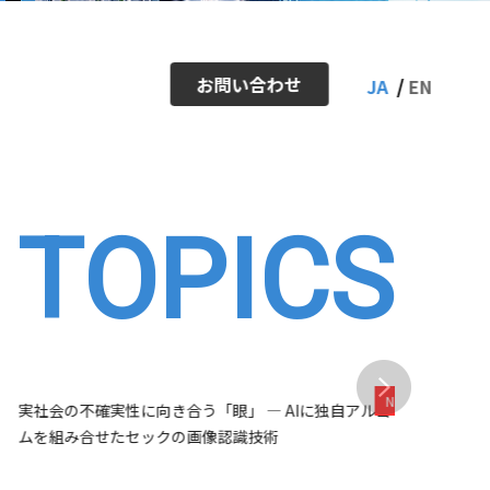
お問い合わせ
JA
EN
TOPICS
ー
アクセスマップ
IRカレンダー
株式情報・株価
社会の不確実性に向き合う「眼」 ― AIに独自アルゴリズ
【開催レポ
を組み合せたセックの画像認識技術
中学生向け
Inside Stories