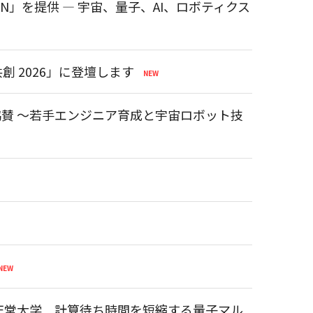
ION」を提供 ― 宇宙、量子、AI、ロボティクス
 2026」に登壇します
に協賛 ～若手エンジニア育成と宇宙ロボット技
順天堂大学 計算待ち時間を短縮する量子マル