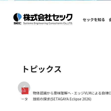
セックを知る
セックを知る
会社情報
サステナビリティ
投資家情報
セックの特徴
ご挨拶
環境
IRニュース
社会
会社理念
セックについて
ガバナンス
会社概要
事業分野
株主・投
沿革
トピックス
研究・製品開発
株主総会
電子公告
ディスクロージ
開発実績
Inside Stories
SETAGAYA 
A TECH
物体認識から意味理解へ - エッジVLMによる自律ロボッ
がコメンテータ
技術の探求(SETAGAYA Eclipse 2026)