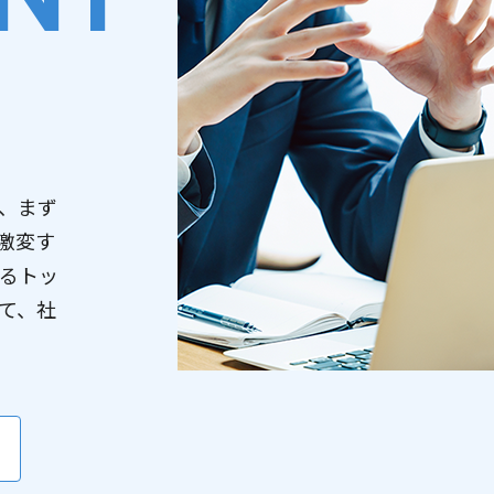
e「第7回全国医療AIコンテスト」にて当社社員参加チームが
子情報・量子生命研究センター（QIQB）、セック、
ミングを開発
（904KB）
ューティングEXPO出展のお知らせ
定時株主総会招集ご通知
（3,928KB）
能EXPO 出展のお知らせ
、まず
定時株主総会資料（電子提供措置事項のうち法令及び定款
激変す
）
（263KB）
るトッ
て、社