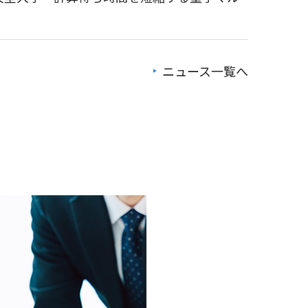
ニュース一覧へ
体フライバイ探査における最小距離を更新
ION」を提供 ― 宇宙、量子、AI、ロボティクス
 2026」に登壇します
に協賛 ～若手エンジニア育成と宇宙ロボット技
 Space Visualizer」を紹介します
向け宇宙ロボットプログラミング講座