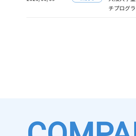
チプログラ
2026/07/30
2026/07/27
【共同プレ
最先端技術と
お知らせ
お知らせ
～小惑星ト
など最先端
2026/07/22
2026/07/09
フロンティ
第7回「き
お知らせ
お知らせ
術の発展を
2026/06/02
東大駒場リサ
お知らせ
2026/06/25
執行役員の
お知らせ
2026/05/15
2026/06/25
【開催レポ
第56期定
お知らせ
その他
COMPA
2026/04/21
2026/06/24
「2026
有価証券報告書-
決算・業績
お知らせ