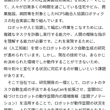
て、人々が日常多くの時間を過ごしている住宅やビル、商
業施設、病院等を対象としたHCPS融合人協調ロボティク
スの社会実装に取り組んでいます。
ロボットが人と協調して幅広い作業をこなすためには、
複雑なタスクを計画し実行する能力や、人間の曖昧な指示
を理解する能力が必要です。これを実現するために、
AI（人工知能）を使ったロボットのタスク自動生成の研究
が進められています。しかし、現在の技術では、あらかじ
め決められた環境でしか動作することができないため、
時々刻々と変化する状況に対応するのが難しいという課題
があります。
そこで当社では、研究開発の一環として、ロボットのタ
スク自動生成の手法であるSayCanを拡張させ、空間IDに
紐づけたロボットの動作空間内の環境情報（空間アノテー
ション）を活用することで、ロボットが動作空間の状況を
把握し、より正確にタスクを遂行することが可能となるシ