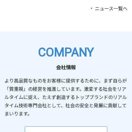
ニュース一覧へ
2026/07/30
2026/07/27
お知らせ
お知らせ
【共同プレスリリース】小惑星探査機「はやぶさ２」、太
最先端技術と社会をつなぐラジオ番組「SETAGAYA TECH
陽系天体フライバイ探査における最小距離を更新
JUNCTION」を提供 ― 宇宙、量子、AI、ロボティクスな
～小惑星トリフネフライバイにおける航法誘導制御の結果
ど最先端技術の魅力と可能性を発信 ―
（321KB）
報告～
COMPANY
2026/07/22
2026/07/09
お知らせ
お知らせ
会社情報
フロンティアビジネス研究会 公開シンポジウム「宇宙開
第7回「きぼう」ロボットプログラミング競技会（Kibo-
発の未来共創 2026」に登壇します
RPC）に協賛 ～若手エンジニア育成と宇宙ロボット技術の
より高品質なものをお客様に提供するために、まず自らが
発展を支援～
「質重視」の経営を推進しています。激変する社会をリア
（429KB）
ルタイムに捉え、たえず創造するトップブランドのリアル
2026/06/02
お知らせ
タイム技術専門会社として、社会の安全と発展に貢献して
2026/06/25
東大駒場リサーチキャンパス公開2026にて空間設計ソフ
お知らせ
まいります。
トウェア「Convex Space Visualizer」を紹介します
執行役員の異動に関するお知らせ
（124KB）
2026/05/15
2026/06/25
お知らせ
その他