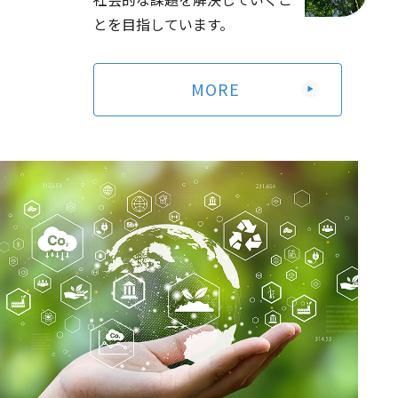
2026年定時株主総会資料（電子提供措置事項のうち法令
とを目指しています。
及び定款に基づく書面交付請求による交付書面に記載しな
い事項）
（263KB）
MORE