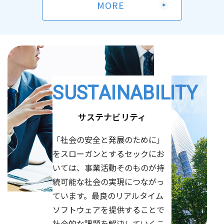
MORE
【開催レポート】世田谷区「ハローキャリアワーク」小・
第56期定時株主総会決議ご通知
（87KB）
中学生向け宇宙ロボットプログラミング講座
2026/06/24
決算・業績
2026/04/21
有価証券報告書-第56期(2025/04/01-2026/03/31)
お知らせ
「2026年度 世田谷ITカレッジ」開講のお知らせ
（592KB）
SUSTAINABILITY
2026/04/14
2026/06/09
お知らせ
お知らせ
Kaggle「第7回全国医療AIコンテスト」にて当社社員参加
大阪大学量子情報・量子生命研究センター（QIQB）、セ
サステナビリティ
チームが優勝
ック、順天堂大学 計算待ち時間を短縮する量子マルチプ
「社会の安全と発展のために」
ログラミングを開発
（904KB）
をスローガンとするセックにお
2026/04/10
お知らせ
いては、事業活動そのものが持
2026/06/01
量子コンピューティングEXPO出展のお知らせ
その他
続可能な社会の実現につながっ
2026年定時株主総会招集ご通知
（3,928KB）
ています。最良のリアルタイム
2026/04/09
お知らせ
ソフトウェアを提供することで
2026/06/01
AI・人工知能EXPO 出展のお知らせ
その他
社会的な課題を解決していくこ