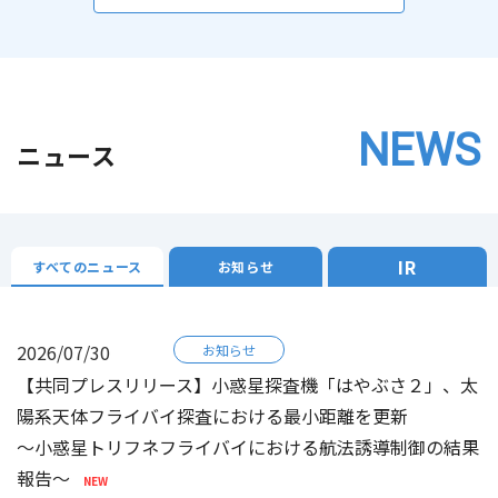
NEWS
ニュース
IR
すべてのニュース
お知らせ
2026/07/30
お知らせ
【共同プレスリリース】小惑星探査機「はやぶさ２」、太
陽系天体フライバイ探査における最小距離を更新
～小惑星トリフネフライバイにおける航法誘導制御の結果
報告～