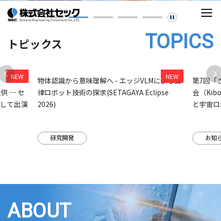
TOPICS
トピックス
組
物体認識から意味理解へ - エッジVLMによる自
第7回「
提供 ─ セ
律ロボット技術の探求(SETAGAYA Eclipse
会（Ki
として出演
2026)
と宇宙ロ
研究開発
お知
ABOUT