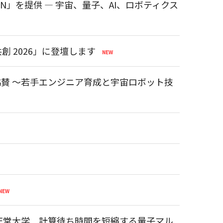
ION」を提供 ― 宇宙、量子、AI、ロボティクス
 2026」に登壇します
に協賛 ～若手エンジニア育成と宇宙ロボット技
順天堂大学 計算待ち時間を短縮する量子マル