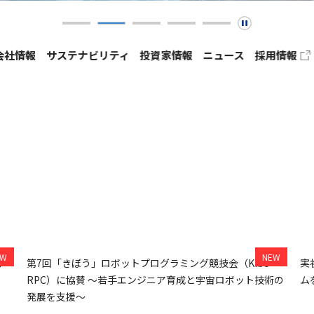
会社情報
サステナビリティ
投資家情報
ニュース
採用情報
資家の皆さまへ
コーポレートガバナンス
業績・財務ハイライト
マネジメントシステム
IRライブラリ
ャーポリシー
免責事項
TECH JUNCTION
ト
第7回「きぼう」ロボットプログラミング競技会（Kibo-
実
RPC）に協賛 ～若手エンジニア育成と宇宙ロボット技術の
ム
セックの特徴
発展を支援～