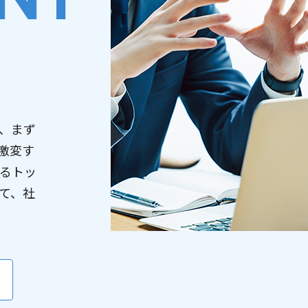
e「第7回全国医療AIコンテスト」にて当社社員参加チームが
子情報・量子生命研究センター（QIQB）、セック、
ミングを開発
（904KB）
ューティングEXPO出展のお知らせ
定時株主総会招集ご通知
（3,928KB）
能EXPO 出展のお知らせ
、まず
定時株主総会資料（電子提供措置事項のうち法令及び定款
激変す
）
（263KB）
るトッ
て、社