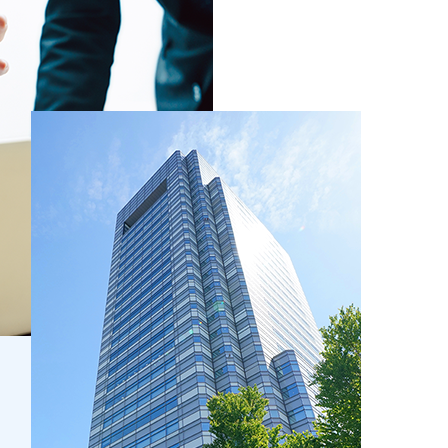
優勝
順天堂大学 計算待ち時間を短縮する量子マル
に基づく書面交付請求による交付書面に記載