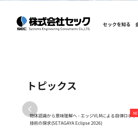
セックを知る
セックを知る
会社情報
サステナビリティ
投資家情報
セックの特徴
ご挨拶
環境
IRニュース
社会
会社理念
セックについて
ガバナンス
会社概要
事業分野
株主・投
沿革
トピックス
研究・製品開発
株主総会
電子公告
ディスクロージ
開発実績
Inside Stories
SETAGAYA 
A TECH
物体認識から意味理解へ - エッジVLMによる自律ロボッ
がコメンテータ
技術の探求(SETAGAYA Eclipse 2026)