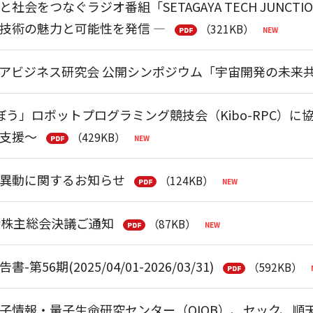
社会をつなぐラジオ番組「SETAGAYA TECH JUNCT
技術の魅力と可能性を発信 ―
（321KB）
アビジネス研究会 公開シンポジウム「宇宙開発の未来共創
ぼう」ロボットプログラミング競技会（Kibo-RPC）
支援～
（429KB）
異動に関するお知らせ
（124KB）
時株主総会決議ご通知
（87KB）
第56期(2025/04/01-2026/03/31)
（592KB）
子情報・量子生命研究センター（QIQB）、セック、