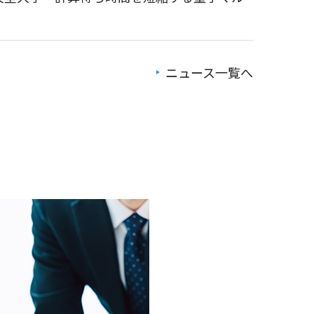
ニュース一覧へ
体フライバイ探査における最小距離を更新
ION」を提供 ― 宇宙、量子、AI、ロボティクス
 2026」に登壇します
に協賛 ～若手エンジニア育成と宇宙ロボット技
 Space Visualizer」を紹介します
向け宇宙ロボットプログラミング講座