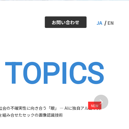
お問い合わせ
JA
EN
TOPICS
ー
アクセスマップ
IRカレンダー
株式情報・株価
社会の不確実性に向き合う「眼」 ― AIに独自アルゴリズ
【開催レポ
を組み合せたセックの画像認識技術
中学生向け
Inside Stories