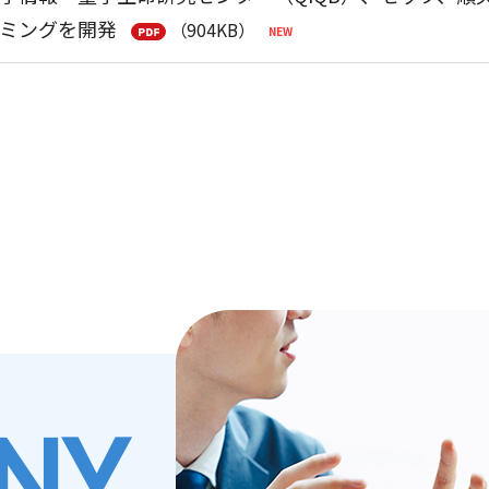
ミングを開発
（904KB）
スリリース】小惑星探査機「はやぶさ２」、太陽系天
社会をつなぐラジオ番組「SETAGAYA TECH JUNCT
リフネフライバイにおける航法誘導制御の結果報告～
技術の魅力と可能性を発信 ―
（321KB）
アビジネス研究会 公開シンポジウム「宇宙開発の未来共創
ぼう」ロボットプログラミング競技会（Kibo-RPC）
支援～
（429KB）
ーチキャンパス公開2026にて空間設計ソフトウェア「Convex
異動に関するお知らせ
（124KB）
ート】世田谷区「ハローキャリアワーク」小・中学生
時株主総会決議ご通知
（87KB）
NY
年度 世田谷ITカレッジ」開講のお知らせ
第56期(2025/04/01-2026/03/31)
（592KB）