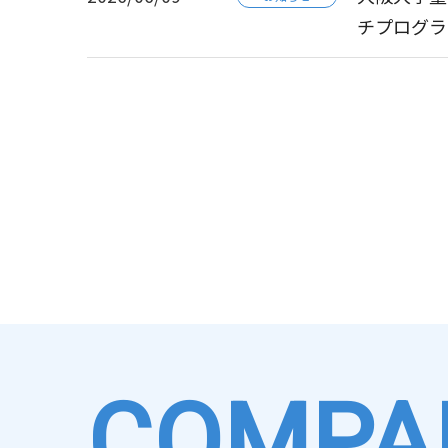
チプログラ
2026/07/30
2026/07/27
【共同プレ
最先端技術と
お知らせ
お知らせ
～小惑星ト
など最先端
2026/07/22
2026/07/09
フロンティ
第7回「き
お知らせ
お知らせ
術の発展を
2026/06/02
東大駒場リサ
お知らせ
2026/06/25
執行役員の
お知らせ
2026/05/15
2026/06/25
【開催レポ
第56期定
お知らせ
その他
COMPA
2026/04/21
2026/06/24
「2026
有価証券報告書-
決算・業績
お知らせ