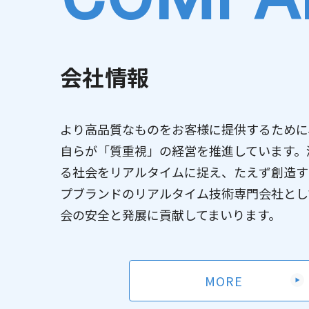
2026/04/14
2026/06/09
Kaggl
大阪大学量
お知らせ
お知らせ
チプログラ
会社情報
2026/04/10
量子コンピ
お知らせ
2026/06/01
2026年
その他
2026/04/09
AI・人工知
お知らせ
より高品質なものをお客様に提供するために
2026/06/01
2026年
その他
自らが「質重視」の経営を推進しています。
しない事項
る社会をリアルタイムに捉え、たえず創造す
プブランドのリアルタイム技術専門会社とし
会の安全と発展に貢献してまいります。
MORE