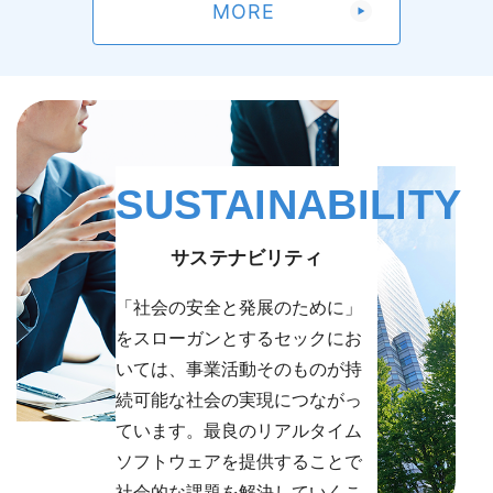
MORE
2026/05/15
お知らせ
第56期定時株主総会決議ご通知
（87KB）
【開催レポート】世田谷区「ハローキャリアワーク」小・
中学生向け宇宙ロボットプログラミング講座
2026/06/24
決算・業績
有価証券報告書-第56期(2025/04/01-2026/03/31)
2026/04/21
お知らせ
（592KB）
「2026年度 世田谷ITカレッジ」開講のお知らせ
SUSTAINABILITY
2026/06/09
お知らせ
2026/04/14
お知らせ
大阪大学量子情報・量子生命研究センター（QIQB）、セ
サステナビリティ
Kaggle「第7回全国医療AIコンテスト」にて当社社員参加
ック、順天堂大学 計算待ち時間を短縮する量子マルチプ
「社会の安全と発展のために」
チームが優勝
ログラミングを開発
（904KB）
をスローガンとするセックにお
いては、事業活動そのものが持
2026/04/10
2026/06/01
お知らせ
その他
続可能な社会の実現につながっ
量子コンピューティングEXPO出展のお知らせ
2026年定時株主総会招集ご通知
（3,928KB）
ています。最良のリアルタイム
ソフトウェアを提供することで
2026/04/09
2026/06/01
お知らせ
その他
社会的な課題を解決していくこ