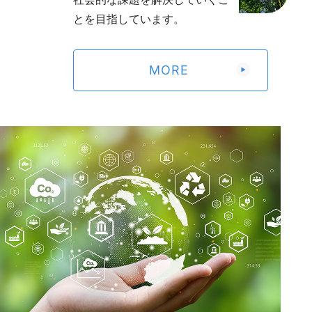
AI・人工知能EXPO 出展のお知らせ
2026年定時株主総会資料（電子提供措置事項のうち法令
とを目指しています。
及び定款に基づく書面交付請求による交付書面に記載しな
い事項）
（263KB）
MORE