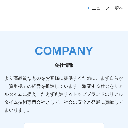
ニュース一覧へ
2026/07/30
2026/07/27
お知らせ
お知らせ
【共同プレスリリース】小惑星探査機「はやぶさ２」、太
最先端技術と社会をつなぐラジオ番組「SETAGAYA
陽系天体フライバイ探査における最小距離を更新
TECH JUNCTION」を提供 ― 宇宙、量子、AI、ロボティ
～小惑星トリフネフライバイにおける航法誘導制御の結果
クスなど最先端技術の魅力と可能性を発信 ―
報告～
（321KB）
COMPANY
2026/07/22
2026/07/09
お知らせ
お知らせ
会社情報
フロンティアビジネス研究会 公開シンポジウム「宇宙開
第7回「きぼう」ロボットプログラミング競技会（Kibo-
発の未来共創 2026」に登壇します
RPC）に協賛 ～若手エンジニア育成と宇宙ロボット技術
より高品質なものをお客様に提供するために、まず自らが
の発展を支援～
「質重視」の経営を推進しています。激変する社会をリア
（429KB）
ルタイムに捉え、たえず創造するトップブランドのリアル
2026/06/02
お知らせ
タイム技術専門会社として、社会の安全と発展に貢献して
2026/06/25
お知らせ
東大駒場リサーチキャンパス公開2026にて空間設計ソフ
まいります。
トウェア「Convex Space Visualizer」を紹介します
執行役員の異動に関するお知らせ
（124KB）
2026/06/25
その他