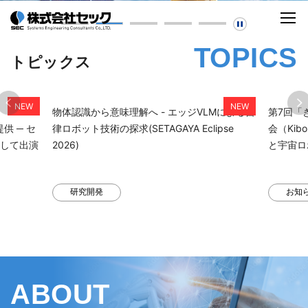
TOPICS
トピックス
Mによる自
第7回「きぼう」ロボットプログラミング競技
実社会の
pse
会（Kibo-RPC）に協賛 ～若手エンジニア育成
自アルゴ
と宇宙ロボット技術の発展を支援～
技術
お知らせ
研究
ABOUT