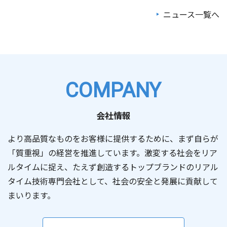
ニュース一覧へ
2026/07/30
2026/07/27
お知らせ
お知らせ
【共同プレスリリース】小惑星探査機「はやぶさ２」、太
最先端技術と社会をつなぐラジオ番組「SETAGAYA TECH
陽系天体フライバイ探査における最小距離を更新
JUNCTION」を提供 ― 宇宙、量子、AI、ロボティクスな
～小惑星トリフネフライバイにおける航法誘導制御の結果
ど最先端技術の魅力と可能性を発信 ―
（321KB）
報告～
COMPANY
2026/07/22
2026/07/09
お知らせ
お知らせ
会社情報
フロンティアビジネス研究会 公開シンポジウム「宇宙開
第7回「きぼう」ロボットプログラミング競技会（Kibo-
発の未来共創 2026」に登壇します
RPC）に協賛 ～若手エンジニア育成と宇宙ロボット技術の
より高品質なものをお客様に提供するために、まず自らが
発展を支援～
「質重視」の経営を推進しています。激変する社会をリア
（429KB）
ルタイムに捉え、たえず創造するトップブランドのリアル
2026/06/02
お知らせ
タイム技術専門会社として、社会の安全と発展に貢献して
2026/06/25
東大駒場リサーチキャンパス公開2026にて空間設計ソフ
お知らせ
まいります。
トウェア「Convex Space Visualizer」を紹介します
執行役員の異動に関するお知らせ
（124KB）
2026/05/15
2026/06/25
お知らせ
その他