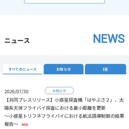
NEWS
ニュース
IR
すべてのニュース
お知らせ
2026/07/30
お知らせ
【共同プレスリリース】小惑星探査機「はやぶさ２」、太
陽系天体フライバイ探査における最小距離を更新
～小惑星トリフネフライバイにおける航法誘導制御の結果
報告～