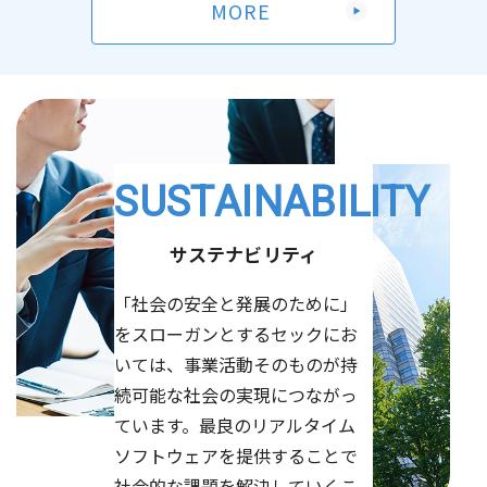
MORE
【開催レポート】世田谷区「ハローキャリアワーク」小・
第56期定時株主総会決議ご通知
（87KB）
中学生向け宇宙ロボットプログラミング講座
2026/06/24
決算・業績
2026/04/21
有価証券報告書-第56期(2025/04/01-2026/03/31)
お知らせ
「2026年度 世田谷ITカレッジ」開講のお知らせ
（592KB）
SUSTAINABILITY
2026/04/14
2026/06/09
お知らせ
お知らせ
Kaggle「第7回全国医療AIコンテスト」にて当社社員参加
大阪大学量子情報・量子生命研究センター（QIQB）、セ
サステナビリティ
チームが優勝
ック、順天堂大学 計算待ち時間を短縮する量子マルチプ
「社会の安全と発展のために」
ログラミングを開発
（904KB）
をスローガンとするセックにお
2026/04/10
お知らせ
いては、事業活動そのものが持
2026/06/01
量子コンピューティングEXPO出展のお知らせ
その他
続可能な社会の実現につながっ
2026年定時株主総会招集ご通知
（3,928KB）
ています。最良のリアルタイム
2026/04/09
お知らせ
ソフトウェアを提供することで
2026/06/01
AI・人工知能EXPO 出展のお知らせ
その他
社会的な課題を解決していくこ