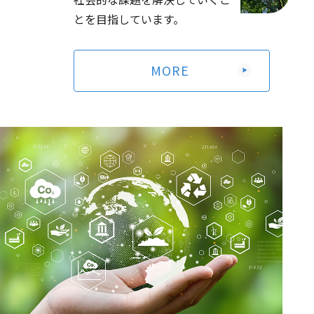
2026年定時株主総会資料（電子提供措置事項のうち法令
とを目指しています。
及び定款に基づく書面交付請求による交付書面に記載しな
い事項）
（263KB）
MORE