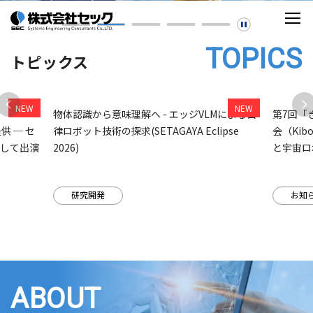
TOPICS
トピックス
組
物体認識から意味理解へ - エッジVLMによる自
第7回「
提供 ─ セ
律ロボット技術の探求(SETAGAYA Eclipse
会（Ki
として出演
2026)
と宇宙ロ
研究開発
お知
ABOUT